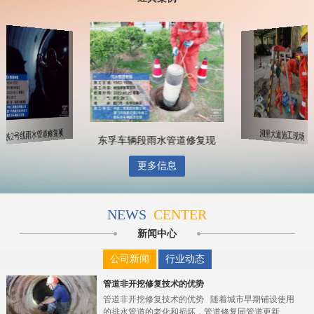
地铁2号线雨水管道修复项
湖里大道施工现场
东孚车辆段雨水管道修复现
更多信息
NEWS
CENTER
新闻中心
公司新闻
行业动态
管道非开挖修复技术的优势
管道非开挖修复技术的优势 随着城市早期铺设使用
的排水管道的老化和损坏，管道修复同管道更新...